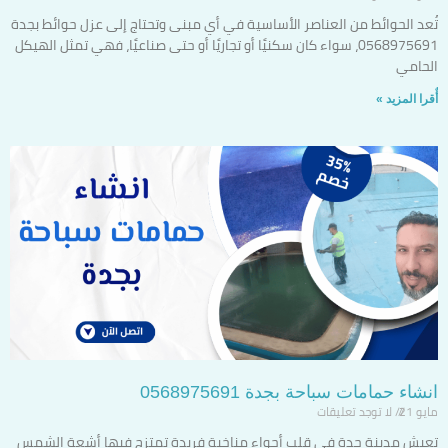
تُعد الحوائط من العناصر الأساسية في أي مبنى وتحتاج إلى عزل حوائط بجدة
0568975691، سواء كان سكنيًا أو تجاريًا أو حتى صناعيًا، فهي تمثل الهيكل
الحامي
أٌقرا المزيد »
انشاء حمامات سباحة بجدة 0568975691
مايو 21
لا توجد تعليقات
تعيش مدينة جدة في قلب أجواء مناخية فريدة تمتزج فيها أشعة الشمس