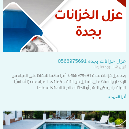
عزل خزانات بجدة 0568975691
أبريل 5
لا توجد تعليقات
يعد عزل خزانات بجدة 0568975691 أمرا مهما للحفاظ على المياه من
الإهدار والحفاظ على المنزل من التلف ، كما تعد المياه عنصرًا أساسيًا
للحياة، ولا يمكن للبشر أو الكائنات الحية الاستغناء عنها.
أٌقرا المزيد »