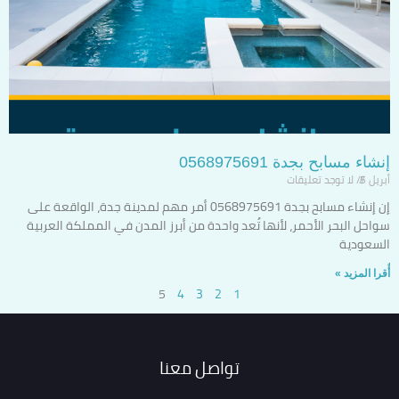
إنشاء مسابح بجدة 0568975691
أبريل 5
لا توجد تعليقات
إن إنشاء مسابح بجدة 0568975691 أمر مهم لمدينة جدة، الواقعة على
سواحل البحر الأحمر، لأنها تُعد واحدة من أبرز المدن في المملكة العربية
السعودية
أٌقرا المزيد »
5
4
3
2
1
تواصل معنا