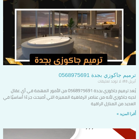
ترميم جاكوزي بجدة 0568975691
أبريل 18
لا توجد تعليقات
يُعد ترميم جاكوزي بجدة 0568975691 من الأمور المهمة في أي عقال
لديه جاكوزي لأنه من عناصر الرفاهية المميزة التي أصبحت جزءًا أساسيًا في
العديد من المنازل الراقية
أٌقرا المزيد »