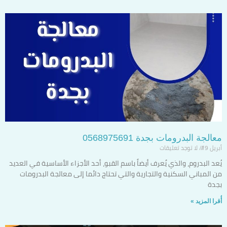
معالجة البدرومات بجدة 0568975691
أبريل 19
لا توجد تعليقات
يُعد البدروم، والذي يُعرف أيضاً باسم القبو، أحد الأجزاء الأساسية في العديد
من المباني السكنية والتجارية والتي تحتاج دائما إلى معالجة البدرومات
بجدة
أٌقرا المزيد »