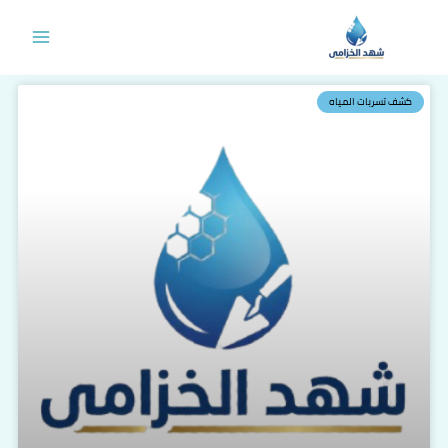
خطي
لى
لمحتوى
كشف تسربات المياه