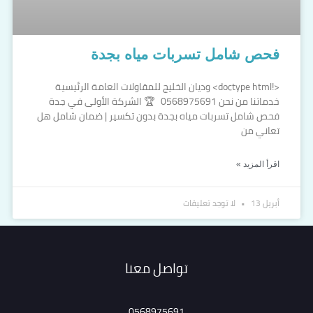
فحص شامل تسربات مياه بجدة
<!doctype html> وديان الخليج للمقاولات العامة الرئيسية
خدماتنا من نحن 0568975691 🏆 الشركة الأولى في جدة
فحص شامل تسربات مياه بجدة بدون تكسير | ضمان شامل هل
تعاني من
اقرأ المزيد »
أبريل 13
لا توجد تعليقات
تواصل معنا
0568975691