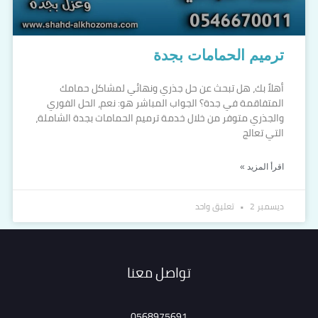
ترميم الحمامات بجدة
أهلاً بك، هل تبحث عن حل جذري ونهائي لمشاكل حمامك
المتفاقمة في جدة؟ الجواب المباشر هو: نعم، الحل الفوري
والجذري متوفر من خلال خدمة ترميم الحمامات بجدة الشاملة،
التي تعالج
اقرأ المزيد »
ديسمبر 2
تعليق واحد
تواصل معنا
0568975691