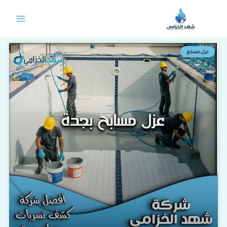
خطي
لى
لمحتوى
عزل مسابح