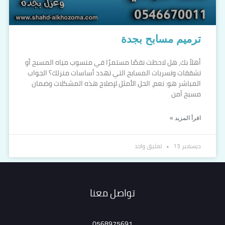
ترميم مسابح بجدة
أهلاً بك، هل لاحظت نقصًا مستمرًا في منسوب مياه المسبح أو
تشققات وتسربات المسابح التي تهدد أساسات منزلك؟ الجواب
المباشر هو: نعم، الحل الأمثل لإصلاح هذه المشكلات وضمان
مسبح آمن
اقرأ المزيد »
ديسمبر 13
تعليق واحد
تواصل معنا
0568975691