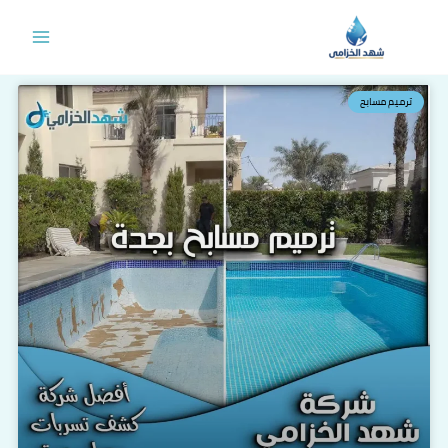
خطي
لى
لمحتوى
ترميم مسابح