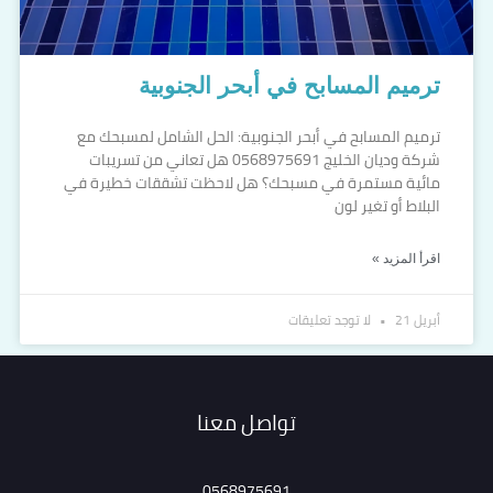
ترميم المسابح في أبحر الجنوبية
ترميم المسابح في أبحر الجنوبية: الحل الشامل لمسبحك مع
شركة وديان الخليج 0568975691 هل تعاني من تسريبات
مائية مستمرة في مسبحك؟ هل لاحظت تشققات خطيرة في
البلاط أو تغير لون
اقرأ المزيد »
أبريل 21
لا توجد تعليقات
تواصل معنا
0568975691