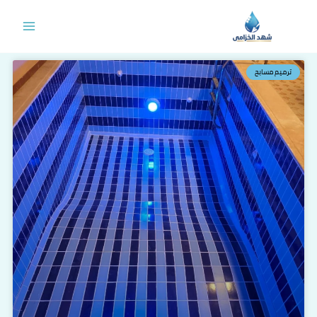
خطي
لى
لمحتوى
ترميم مسابح