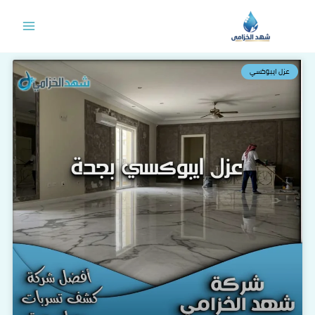
خطي
لى
لمحتوى
عزل ايبوكسي