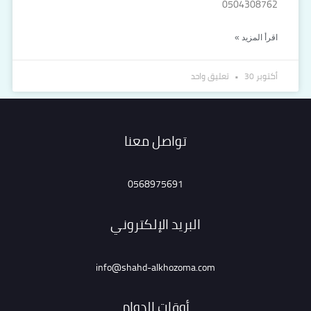
0504308762
اقرأ المزيد »
أكتوبر 30
تعليق واحد
تواصل معنا
0568975691
البريد الإلكتروني
info@shahd-alkhozoma.com
أوقات الدوام