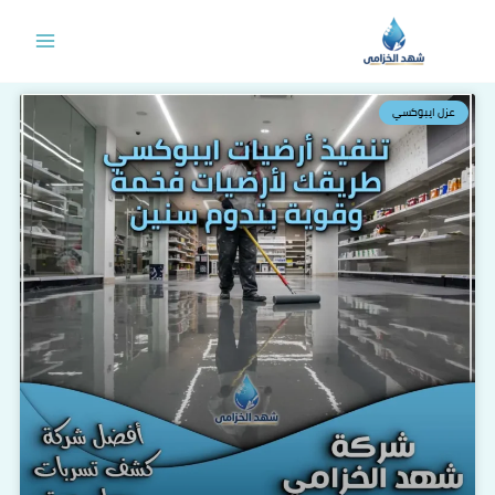
خطي
لى
لمحتوى
عزل ايبوكسي