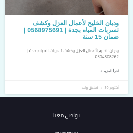
وديان الخليج لأعمال العزل وكشف
تسربات المياه بجدة | 0568975691 |
ضمان 15 سنة
وديان الخليج لأعمال العزل وكشف تسربات المياه بجدة |
0504308762
اقرأ المزيد »
أكتوبر 30
تعليق واحد
تواصل معنا