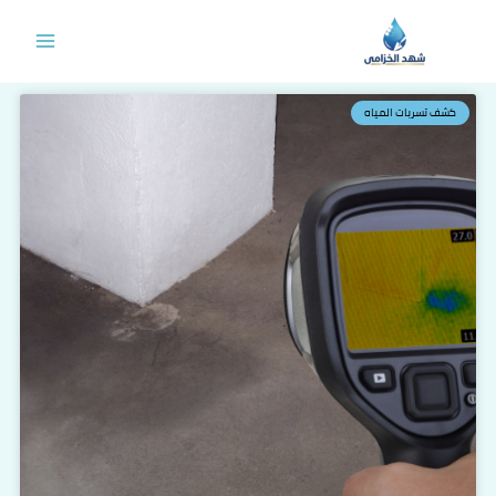
خطي
لى
لمحتوى
كشف تسربات المياه