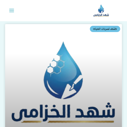
خطي
لى
لمحتوى
كشف تسربات المياه