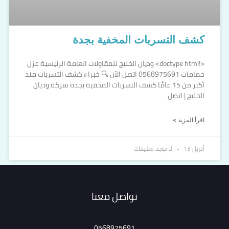
كشف التسربات المخفية بجدة
<!doctype html> وديان الخليج للمقاولات العامة الرئيسية عزل
حمامات 0568975691 اتصل الآن 🔍 خبراء كشف التسربات منذ
أكثر من 15 عامًا كشف التسربات المخفية بجدة شركة وديان
الخليج | اتصل
اقرأ المزيد »
أبريل 13
لا توجد تعليقات
تواصل معنا
0568975691