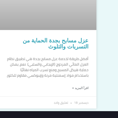
عزل مسابح بجدة الحماية من
التسربات والتلوث
أفضل طريقة لخدمة عزل مسابح بجدة هي تطبيق نظام
العزل المائي المزدوج (الإيجابي والسلبي). نعم، يمكن
حماية هيكل المسبح ومنع تسرب المياه نهائيًا
باستخدام مواد إسمنتية مرنة وإيبوكسي مقاوم للكلور.
اقرأ المزيد »
ديسمبر 18
تعليق واحد