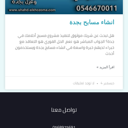
انشاء مسابح بجدة
هل تبحث عن شريك موثوق لتنفيذ مشروع مسبح أحلامك في
جدة؟ الجواب المباشر هو: نعم، الحل الفوري هو التعاقد مع
خبراء لديهم خبرة واسعة في انشاء مسابح بجدة ويستخدمون
أحدث
اقرأ المزيد »
ديسمبر 4
لا توجد تعليقات
تواصل معنا
0568975691