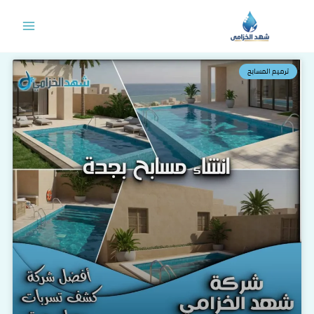
خطي
لى
لمحتوى
ترميم المسابح