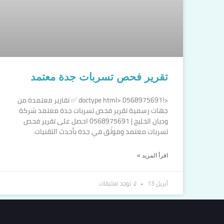
تقرير فحص تسربات جدة معتمد
<!doctype html> 0568975691 ✅ تقارير معتمدة من
جهات رسمية تقرير فحص تسربات جدة معتمد شركة
وديان الخليج | 0568975691 احصل على تقرير فحص
تسربات معتمد وموثّق في جدة بأحدث التقنيات
اقرأ المزيد »
أبريل 13
لا توجد تعليقات