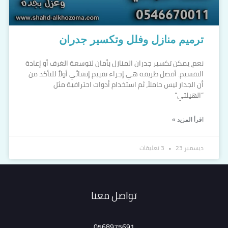
ترميم منازل وفلل وتكسير جدران
نعم، يمكن تكسير جدران المنازل بأمان لتوسعة الغرف أو إعادة
التقسيم. أفضل طريقة هي إجراء تقييم إنشائي أولاً للتأكد من
أن الجدار ليس حاملاً، ثم استخدام أدوات احترافية مثل
“الهيلتي”
اقرأ المزيد »
ديسمبر 23
3 تعليقات
تواصل معنا
0568975691