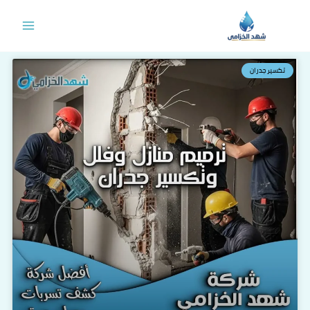
خطي
لى
لمحتوى
تكسير جدران