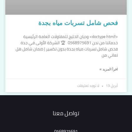
فحص شامل تسربات مياه بجدة
<!doctype html> وديان الخليج للمقاولات العامة الرئيسية
خدماتنا من نحن 0568975691 🏆 الشركة الأولى في جدة
فحص شامل تسربات مياه بجدة بدون تكسير | ضمان شامل هل
تعاني من
اقرأ المزيد »
أبريل 13
لا توجد تعليقات
تواصل معنا
0568975691