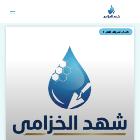
خطي
لى
لمحتوى
كشف تسربات المياه