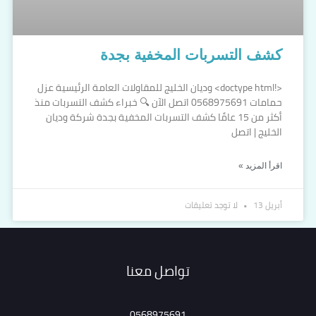
كشف التسربات المخفية بجدة
<!doctype html> وديان الخليج للمقاولات العامة الرئيسية عزل
حمامات 0568975691 اتصل الآن 🔍 خبراء كشف التسربات منذ
أكثر من 15 عامًا كشف التسربات المخفية بجدة شركة وديان
الخليج | اتصل
اقرأ المزيد »
أبريل 13
لا توجد تعليقات
تواصل معنا
0568975691