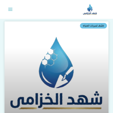
خطي
لى
لمحتوى
كشف تسربات المياه