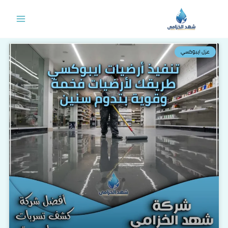
خطي
لى
لمحتوى
عزل ايبوكسي