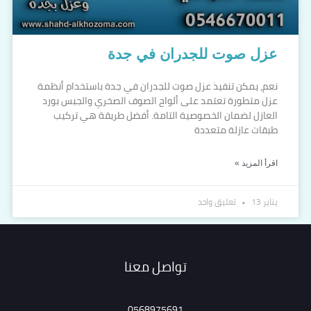
عزل صوت للجدران في جدة
نعم، يمكن تنفيذ عزل صوت للجدران في جدة باستخدام أنظمة
عزل متطورة تعتمد على ألواح الصوف الصخري والجبس بورد
العازل لضمان الخصوصية التامة. أفضل طريقة هي تركيب
طبقات عازلة متعددة
اقرأ المزيد »
يناير 13
تعليق واحد
تواصل معنا
0568975691