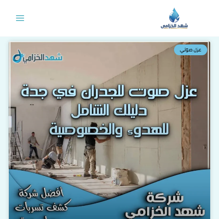
خطي
لى
لمحتوى
عزل صوتي