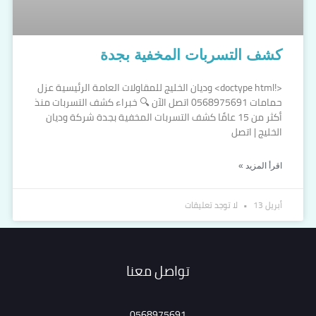
كشف التسربات المخفية بجدة
<!doctype html> وديان الخليج للمقاولات العامة الرئيسية عزل
حمامات 0568975691 اتصل الآن 🔍 خبراء كشف التسربات منذ
أكثر من 15 عامًا كشف التسربات المخفية بجدة شركة وديان
الخليج | اتصل
اقرأ المزيد »
أبريل 13
لا توجد تعليقات
تواصل معنا
0568975691