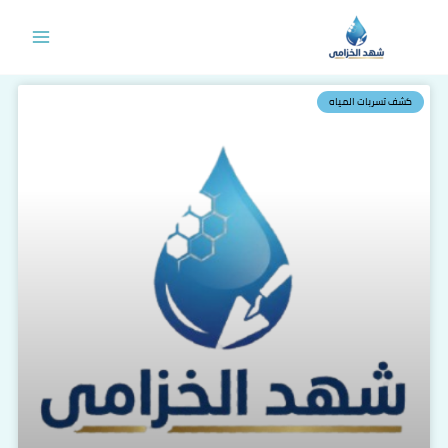
خطي
لى
لمحتوى
كشف تسربات المياه