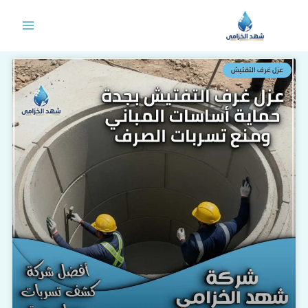
خطي
لى
لمحتوى
عزل غرف التفتيش