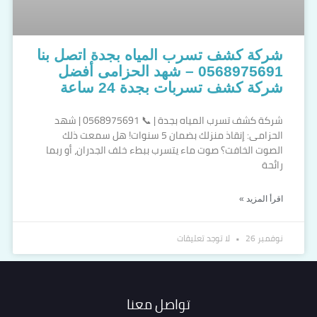
شركة كشف تسرب المياه بجدة اتصل بنا
0568975691 – شهد الحزامى أفضل
شركة كشف تسربات بجدة 24 ساعة
شركة كشف تسرب المياه بجدة | 📞 0568975691 | شهد
الحزامى: إنقاذ منزلك بضمان 5 سنوات! هل سمعت ذلك
الصوت الخافت؟ صوت ماء يتسرب ببطء خلف الجدران، أو ربما
رائحة
اقرأ المزيد »
نوفمبر 26
لا توجد تعليقات
تواصل معنا