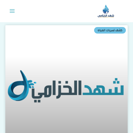
خطي
لى
لمحتوى
كشف تسربات المياه