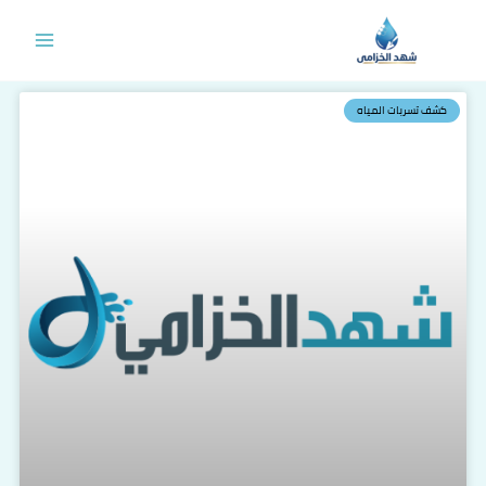
خطي
لى
لمحتوى
كشف تسربات المياه