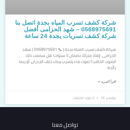
شركة كشف تسرب المياه بجدة اتصل بنا
0568975691 – شهد الحزامى أفضل
شركة كشف تسربات بجدة 24 ساعة
شركة كشف تسرب المياه بجدة | 📞 0568975691 | شهد
الحزامى: إنقاذ منزلك بضمان 5 سنوات! هل سمعت ذلك
الصوت الخافت؟ صوت ماء يتسرب ببطء خلف الجدران، أو ربما
رائحة
اقرأ المزيد »
نوفمبر 26
لا توجد تعليقات
تواصل معنا