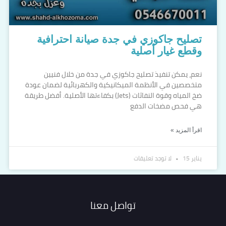
تصليح جاكوزي في جدة صيانة احترافية
وقطع غيار أصلية
نعم، يمكن تنفيذ تصليح جاكوزي في جدة من خلال فنيين
متخصصين في الأنظمة الميكانيكية والكهربائية لضمان عودة
ضخ المياه وقوة النفاثات (Jets) بكفاءتها الأصلية. أفضل طريقة
هي فحص مضخات الدفع
اقرأ المزيد »
يناير 15
لا توجد تعليقات
تواصل معنا