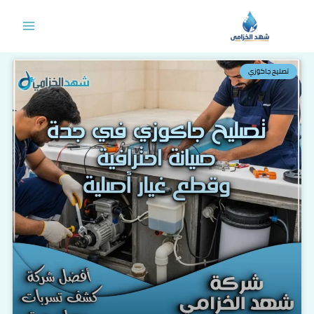
خطي
لى
لمحتوى
تصليح جاكوزي