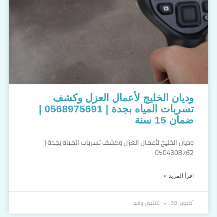
وديان الخليج لأعمال العزل وكشف
تسربات المياه بجدة | 0568975691 |
ضمان 15 سنة
وديان الخليج لأعمال العزل وكشف تسربات المياه بجدة |
0504308762
اقرأ المزيد »
أكتوبر 30
تعليق واحد