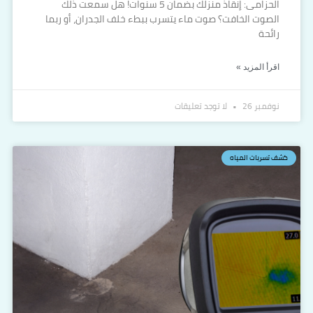
الحزامى: إنقاذ منزلك بضمان 5 سنوات! هل سمعت ذلك
الصوت الخافت؟ صوت ماء يتسرب ببطء خلف الجدران، أو ربما
رائحة
اقرأ المزيد »
نوفمبر 26
لا توجد تعليقات
كشف تسربات المياه