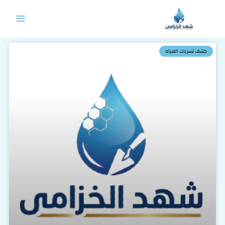
خطي
لى
لمحتوى
كشف تسربات المياه