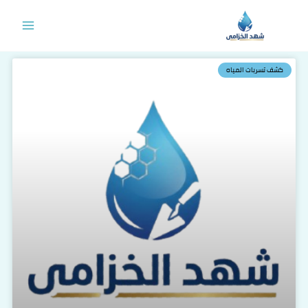
خطي
لى
لمحتوى
كشف تسربات المياه