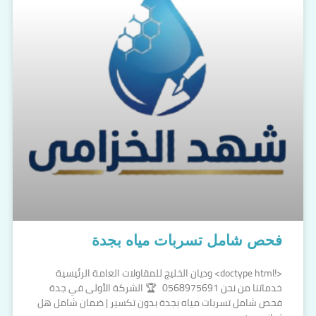
فحص شامل تسربات مياه بجدة
<!doctype html> وديان الخليج للمقاولات العامة الرئيسية
خدماتنا من نحن 0568975691 🏆 الشركة الأولى في جدة
فحص شامل تسربات مياه بجدة بدون تكسير | ضمان شامل هل