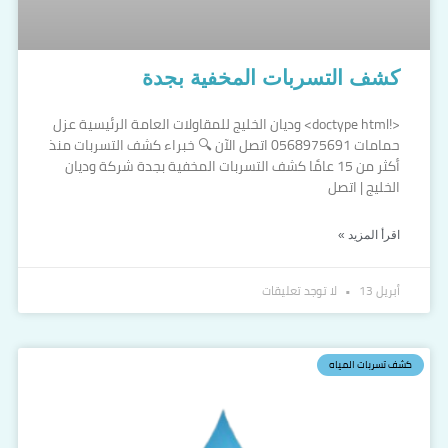
كشف التسربات المخفية بجدة
<!doctype html> وديان الخليج للمقاولات العامة الرئيسية عزل
حمامات 0568975691 اتصل الآن 🔍 خبراء كشف التسربات منذ
أكثر من 15 عامًا كشف التسربات المخفية بجدة شركة وديان
الخليج | اتصل
اقرأ المزيد »
أبريل 13
لا توجد تعليقات
كشف تسربات المياه