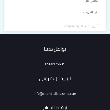
تعاني من
اقرأ المزيد »
أبريل 13
لا توجد تعليقات
تواصل معنا
0568975691
البريد الإلكتروني
info@shahd-alkhozoma.com
أوقات الدوام