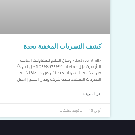
كشف التسربات المخفية بجدة
<!doctype html> وديان الخليج للمقاولات العامة
الرئيسية عزل حمامات 0568975691 اتصل الآن 🔍
خبراء كشف التسربات منذ أكثر من 15 عامًا كشف
التسربات المخفية بجدة شركة وديان الخليج | اتصل
اقرأ المزيد »
أبريل 13
لا توجد تعليقات