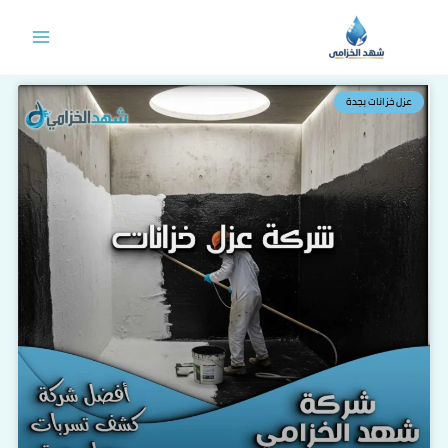
خطي
لى
لمحتوى
عزل خزانات بجدة