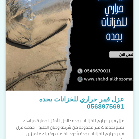
عزل فيبر حراري للخزانات بجده
0568975691
عزل فيبر حراري للخزانات بجده : الحل الأمثل لحماية مياهك
تمتع بخدمات غير محدودة من شركة وديان الخليج .. خدمة عزل
فيبر حراري للخزانات بجدة بأجود الخامات وخبراء متميزين