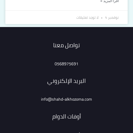
اقرأ المزيد »
نوفمبر 4
لا توجد تعليقات
تواصل معنا
0568975691
البريد الإلكتروني
info@shahd-alkhozoma.com
أوقات الدوام