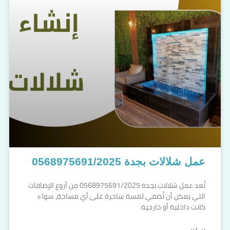
عمل شلالات بجدة 0568975691/2025
تُعد عمل شلالات بجدة 0568975691/2025 من أروع الإضافات
التي يمكن أن تُضفي لمسة ساحرة على أي مساحة، سواء
كانت داخلية أو خارجية.