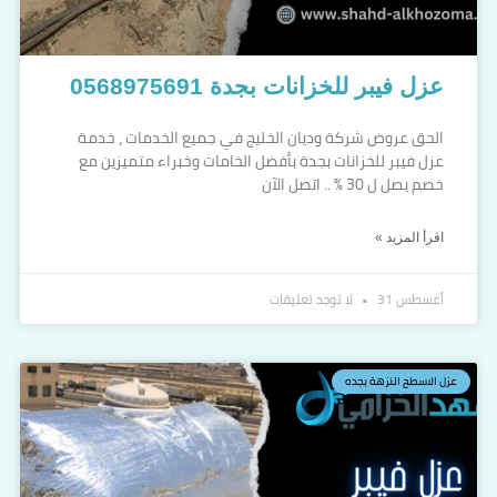
عزل فيبر للخزانات بجدة 0568975691
الحق عروض شركة وديان الخليج في جميع الخدمات ، خدمة
عزل فيبر للخزانات بجدة بأفضل الخامات وخبراء متميزين مع
خصم يصل ل 30 % .. اتصل الآن
اقرأ المزيد »
أغسطس 31
لا توجد تعليقات
عزل الاسطح النزهة بجده