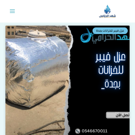
خطي
لى
لمحتوى
عزل فيبر للخزانات بجدة