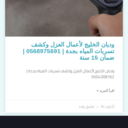
وديان الخليج لأعمال العزل وكشف
تسربات المياه بجدة | 0568975691 |
ضمان 15 سنة
وديان الخليج لأعمال العزل وكشف تسربات المياه بجدة |
0504308762
اقرأ المزيد »
أكتوبر 30
تعليق واحد