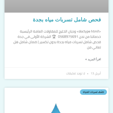
فحص شامل تسربات مياه بجدة
<!doctype html> وديان الخليج للمقاولات العامة الرئيسية
خدماتنا من نحن 0568975691 🏆 الشركة الأولى في جدة
فحص شامل تسربات مياه بجدة بدون تكسير | ضمان شامل هل
تعاني من
اقرأ المزيد »
أبريل 13
لا توجد تعليقات
كشف تسربات المياه