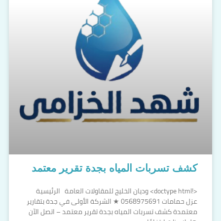
كشف تسربات المياه بجدة تقرير معتمد
<!doctype html> وديان الخليج للمقاولات العامة الرئيسية
عزل حمامات 0568975691 ★ الشركة الأولى في جدة بتقارير
معتمدة كشف تسربات المياه بجدة تقرير معتمد – اتصل الآن