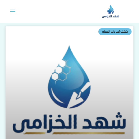
خطي
لى
لمحتوى
كشف تسربات المياه