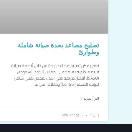
تصليح مصاعد بجدة صيانة شاملة
وطوارئ
نعم، يمكن تصليح مصاعد بجدة من خلال أنظمة صيانة
فنية متطورة تعتمد على معايير الكود السعودي
(SASO). أفضل طريقة هي البدء بفحص تقني شامل
للوحة التحكم (Control) وكابلات الجر، ثم
اقرأ المزيد »
يناير 7
لا توجد تعليقات