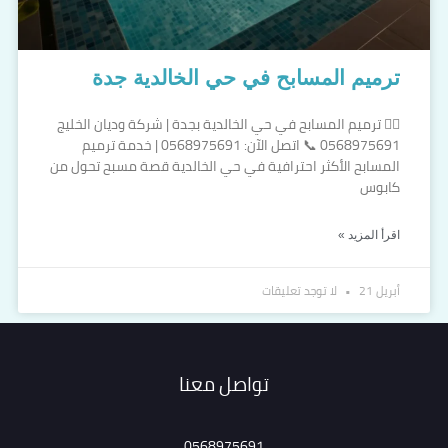
ترميم المسابح في حي الخالدية جدة
🏊‍♂️ ترميم المسابح في حي الخالدية بجدة | شركة وديان الخليج
0568975691 📞 اتصل الآن: 0568975691 | خدمة ترميم
المسابح الأكثر احترافية في حي الخالدية قصة مسبح تحول من
كابوس
اقرأ المزيد »
أبريل 21
لا توجد تعليقات
تواصل معنا
0568975691