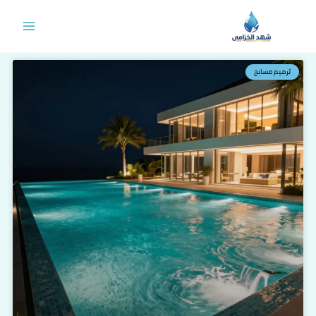
خطي
لى
لمحتوى
ترميم مسابح