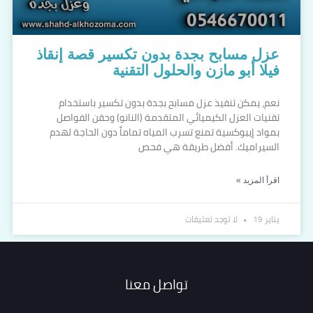
عزل مسابح بجدة بدون تكسير قصة إنقاذ
فيلا أبو مازن والحلول التقنية
نعم، يمكن تنفيذ عزل مسابح بجدة بدون تكسير باستخدام
تقنيات العزل الكيميائي المتقدمة (النانو) وحقن الفواصل
بمواد إيبوكسية تمنع تسرب المياه تماماً دون الحاجة لهدم
السيراميك. أفضل طريقة هي فحص
اقرأ المزيد »
يناير 19
لا توجد تعليقات
تواصل معنا