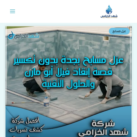
خطي
لى
لمحتوى
عزل مسابح