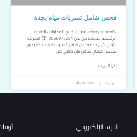
فحص شامل تسربات مياه بجدة
<!doctype html> وديان الخليج للمقاولات العامة
الرئيسية خدماتنا من نحن 0568975691 🏆 الشركة
الأولى في جدة فحص شامل تسربات مياه بجدة بدون
تكسير | ضمان شامل هل تعاني من
اقرأ المزيد »
أبريل 13
لا توجد تعليقات
البريد الإلكتروني
أوقات