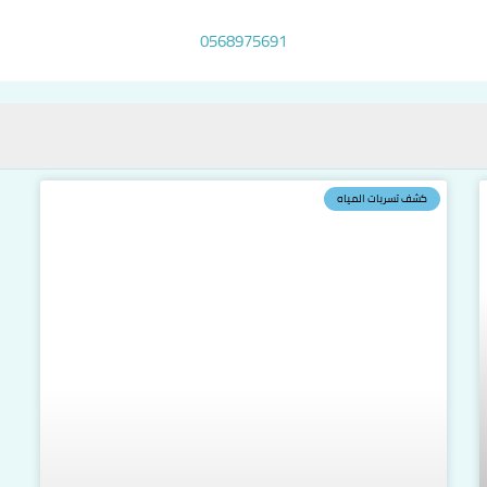
0568975691
كشف تسربات المياه