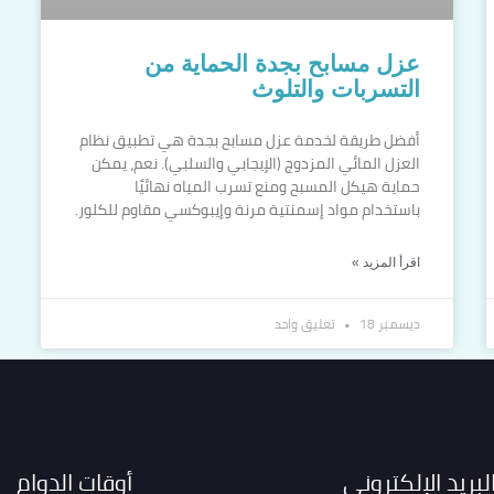
عزل مسابح بجدة الحماية من
التسربات والتلوث
أفضل طريقة لخدمة عزل مسابح بجدة هي تطبيق نظام
العزل المائي المزدوج (الإيجابي والسلبي). نعم، يمكن
حماية هيكل المسبح ومنع تسرب المياه نهائيًا
باستخدام مواد إسمنتية مرنة وإيبوكسي مقاوم للكلور.
اقرأ المزيد »
ديسمبر 18
تعليق واحد
لبريد الإلكتروني
أوقات الدوام