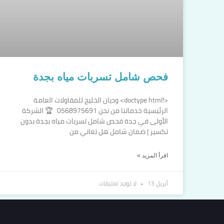
فحص شامل تسربات مياه بجدة
<!doctype html> وديان الخليج للمقاولات العامة
الرئيسية خدماتنا من نحن 0568975691 🏆 الشركة
الأولى في جدة فحص شامل تسربات مياه بجدة بدون
تكسير | ضمان شامل هل تعاني من
اقرأ المزيد »
أبريل 13
لا توجد تعليقات