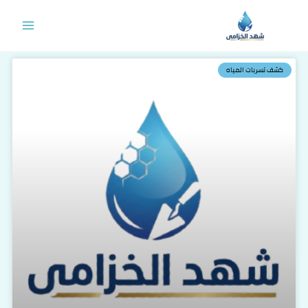
خطي
لى
لمحتوى
كشف تسربات المياه