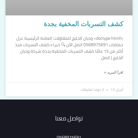
كشف التسربات المخفية بجدة
<!doctype html> وديان الخليج للمقاولات العامة الرئيسية عزل
حمامات 0568975691 اتصل الآن 🔍 خبراء كشف التسربات منذ
أكثر من 15 عامًا كشف التسربات المخفية بجدة شركة وديان
الخليج | اتصل
اقرأ المزيد »
أبريل 13
لا توجد تعليقات
تواصل معنا
0568975691