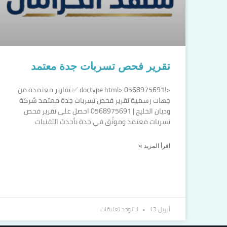
تقرير فحص تسربات جدة معتمد
<!doctype html> 0568975691 ✅ تقارير معتمدة من
جهات رسمية تقرير فحص تسربات جدة معتمد شركة
وديان الخليج | 0568975691 احصل على تقرير فحص
تسربات معتمد وموثّق في جدة بأحدث التقنيات
اقرأ المزيد »
أبريل 13
لا توجد تعليقات