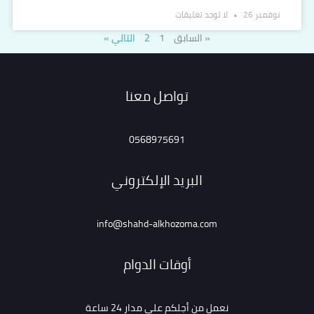
نوفمبر 26
لا توجد تعليقات
« السابق
1
2
التالي »
تواصل معنا
0568975691
البريد الإلكتروني
info@shahd-alkhozoma.com
أوقات الدوام
نعمل من أجلكم على مدار 24 ساعة