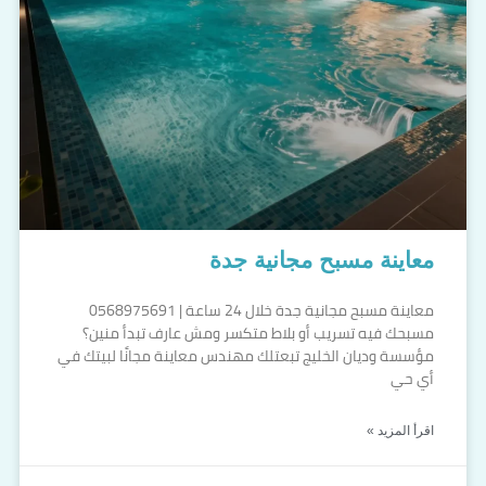
معاينة مسبح مجانية جدة
معاينة مسبح مجانية جدة خلال 24 ساعة | 0568975691
مسبحك فيه تسريب أو بلاط متكسر ومش عارف تبدأ منين؟
مؤسسة وديان الخليج تبعتلك مهندس معاينة مجانًا لبيتك في
أي حي
اقرأ المزيد »