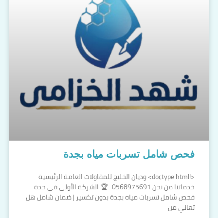
فحص شامل تسربات مياه بجدة
<!doctype html> وديان الخليج للمقاولات العامة الرئيسية
خدماتنا من نحن 0568975691 🏆 الشركة الأولى في جدة
فحص شامل تسربات مياه بجدة بدون تكسير | ضمان شامل هل
تعاني من