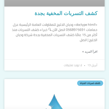
كشف التسربات المخفية بجدة
<!doctype html> وديان الخليج للمقاولات العامة الرئيسية عزل
حمامات 0568975691 اتصل الآن 🔍 خبراء كشف التسربات منذ
أكثر من 15 عامًا كشف التسربات المخفية بجدة شركة وديان
الخليج | اتصل
اقرأ المزيد »
أبريل 13
لا توجد تعليقات
كشف تسربات المياه