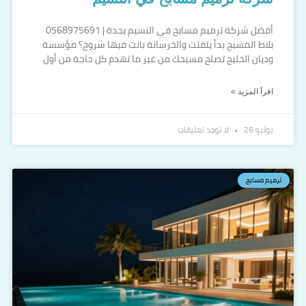
أفضل شركة ترميم مسابح في النسيم بجدة | 0568975691
بلاط المسبح بدأ يتفتت والخرسانة بانت فيها شروخ؟ مؤسسة
وديان الخليج تصلح مسبحك من غير ما تهدم كل حاجة من أول
اقرأ المزيد »
يوليو 26
لا توجد تعليقات
ترميم مسابح