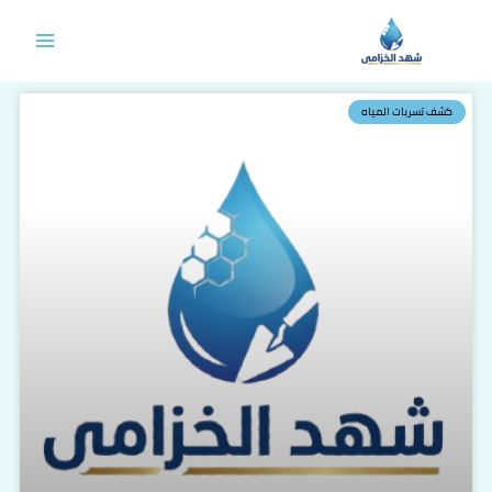
خطي
لى
لمحتوى
كشف تسربات المياه