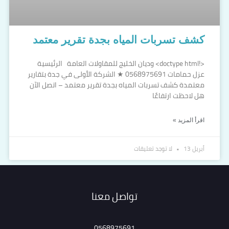
كشف تسربات المياه بجدة تقرير معتمد
<!doctype html> وديان الخليج للمقاولات العامة الرئيسية
عزل حمامات 0568975691 ★ الشركة الأولى في جدة بتقارير
معتمدة كشف تسربات المياه بجدة تقرير معتمد – اتصل الآن
هل لاحظت ارتفاعًا
اقرأ المزيد »
أبريل 13
لا توجد تعليقات
تواصل معنا
0568975691