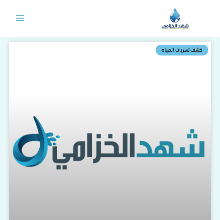
خطي
لى
لمحتوى
كشف تسربات المياه