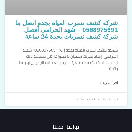
شركة كشف تسرب المياه بجدة اتصل بنا
0568975691 – شهد الحزامى أفضل
شركة كشف تسربات بجدة 24 ساعة
شركة كشف تسرب المياه بجدة | 📞 0568975691 | شهد
الحزامى: إنقاذ منزلك بضمان 5 سنوات! هل سمعت ذلك
الصوت الخافت؟ صوت ماء يتسرب ببطء خلف الجدران، أو ربما
رائحة
اقرأ المزيد »
نوفمبر 26
لا توجد تعليقات
تواصل معنا