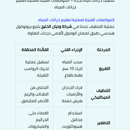
تنظيف خزانات مياه بجدة – المواصفات الفنية لعملية تعقيم
خزانات المياه.
المواصفات الفنية لعملية تعقيم خزانات المياه
عملية التنظيف عندنا في
شركة وديان الخليج
بتتبع بروتوكول
هندسي دقيق لضمان الوصول لأقصى درجات النقاوة:
المرحلة
الإجراء الفني
الفائدة المحققة
سحب المياه
تسهيل عملية
التفريغ
لترك 10 سم
تحريك الرواسب
فقط بالقاع
الثقيلة.
فرك الجدران
التخلص من
التنظيف
والأرضيات
الطحالب والريم
الميكانيكي
بفرش خشنة
الأخضر الملتصق.
استخدام
القضاء على
محاليل
الجراثيم
التطهير
هيبوكلوريت
والميكروبات