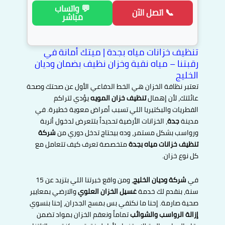
💬 واتساب
📞 اتصل الآن
مباشر
تنظيف خزانات مياه بجدة | ميتك أمانة في
رقبتنا – مياه نقية وخزان نظيف بضمان وديان
الخليج
تعتبر نظافة الخزان هي الخط الدفاعي الأول عن صحتك وصحة
عائلتك، لأن إهمال
تنظيف خزان المويه
يؤدي لتراكم
الفطريات والبكتيريا اللي تسبب أمراض معوية خطيرة. في
مدينة
جدة
، الخزانات الأرضية تحديداً بتتعرض لدخول أتربة
ورواسب بشكل مستمر، وده بيحتاج تدخل دوري من
شركة
تنظيف خزانات مياه بجدة
متخصصة تعرف كيف تتعامل مع
كل نوع خزان.
في
شركة وديان الخليج
، ومن واقع خبرتنا اللي بتزيد عن 15
سنة، بنقدم لك خدمة
غسيل الخزان العلوي
والارضي بمعايير
صحية صارمة. إحنا ما نكتفي بس بمسح الجدران، إحنا بنسوي
إزالة الرواسب والشوائب
تماماً ونعقم الخزان بمواد تضمن