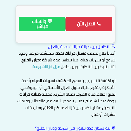
💬 واتساب
📞 اتصل الآن
مباشر
🔍 التكامل بين صيانة خزانات بجدة والعزل
أحياناً خلال عملية
غسيل خزانات بجدة
، بيكتشف فريقنا وجود
شروخ أو تسربات مياه. هنا بتظهر قوة
شركة وديان الخليج
،
لأننا بنربط بين التنظيف وبين حلول
عزل خزانات بجدة
.
لو اكتشفنا تسريب، بنسوي لك
كشف تسربات المياه
بأحدث
الأجهزة ونقترح عليك حلول العزل الأسمنتي أو الإيبوكسي
لمنع اختلاط مياه الصرف بمياه الشرب. عملية
صيانة خزانات
بجدة
عندنا شاملة، يعني بنفحص العوامة، والغطاء، وفتحات
التوصيل عشان نضمن إن خزانك محكم الغلق وما يدخله
حشرات أو غبار.
🌟 ليه سكان جدة يثقون في شركة وديان الخليج؟