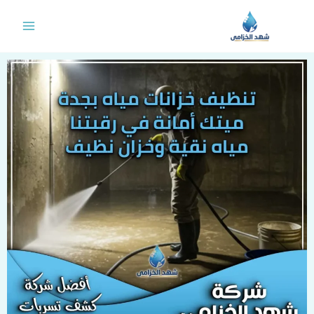
خطي
لى
لمحتوى