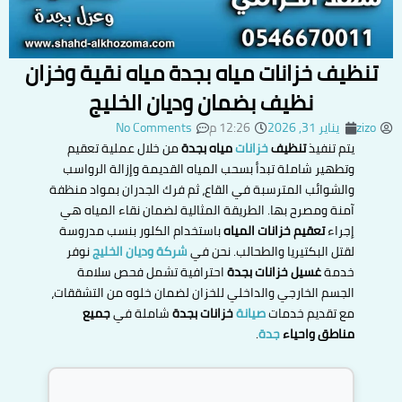
تنظيف خزانات مياه بجدة مياه نقية وخزان
نظيف بضمان وديان الخليج
zizo
يناير 31, 2026
12:26 م
No Comments
يتم تنفيذ
تنظيف
خزانات
مياه بجدة
من خلال عملية تعقيم
وتطهير شاملة تبدأ بسحب المياه القديمة وإزالة الرواسب
والشوائب المترسبة في القاع، ثم فرك الجدران بمواد منظفة
آمنة ومصرح بها. الطريقة المثالية لضمان نقاء المياه هي
إجراء
تعقيم خزانات المياه
باستخدام الكلور بنسب مدروسة
لقتل البكتيريا والطحالب. نحن في
شركة وديان الخليج
نوفر
خدمة
غسيل خزانات بجدة
احترافية تشمل فحص سلامة
الجسم الخارجي والداخلي للخزان لضمان خلوه من التشققات،
مع تقديم خدمات
صيانة
خزانات بجدة
شاملة في
جميع
مناطق واحياء
جدة
.