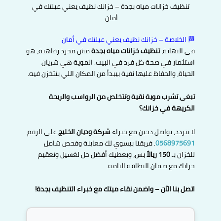
تنظيف خزانات مياه بجدة – خزانك نظيف يعني عيلتك في
أمان.
🏁 الخلاصة – خزانك نظيف يعني عيلتك في أمان
في النهاية،
تنظيف خزانات مياه بجدة
مش مجرد رفاهية، هو
استثمار في صحة كل فرد في البيت. الموية هي شريان
الحياة، والحفاظ عليها نقية بيبدأ من المكان اللي بتتخزن فيه.
تبغى تشرب موية نقية وتتخلص من الرواسب والريحة
الكريهة في خزانك؟
لا تتردد، تواصل دحين مع خبراء
شركة وديان الخليج
على الرقم
0568975691
. فريقنا بيسوي لك معاينة وفحص شامل
للخزان بـ
150 ريالاً
بس، ويعطيك أفضل حل لغسيل وتعقيم
خزانك مع ضمان النظافة التامة.
اتصل بنا الآن – واضمن نقاء ميتك مع خبراء التنظيف بجدة!