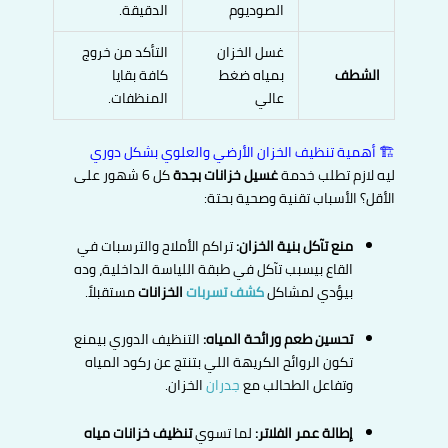
الصوديوم
الدقيقة.
غسل الخزان
التأكد من خروج
الشطف
بمياه ضغط
كافة بقايا
عالي
المنظفات.
🏗️ أهمية تنظيف الخزان الأرضي والعلوي بشكل دوري
ليه لازم تطلب خدمة
غسيل خزانات بجدة
كل 6 شهور على
الأقل؟ الأسباب تقنية وصحية بحتة:
منع تآكل بنية الخزان:
تراكم الأملاح والترسبات في
القاع بيسبب تآكل في طبقة اللياسة الداخلية، وده
بيؤدي لمشاكل
كشف تسربات
الخزانات
مستقبلاً.
تحسين طعم ورائحة المياه:
التنظيف الدوري بيمنع
تكون الروائح الكريهة اللي بتنتج عن ركود المياه
وتفاعل الطحالب مع
جدران
الخزان.
إطالة عمر الفلاتر:
لما تسوي
تنظيف خزانات مياه