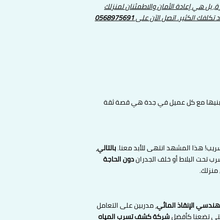
 بل هي إعادة الأمان والاطمئنان لمنزلك
 تكلفك الكثير. اتصل الآن على
0568975691
 نبنيها مع كل عميل في جدة هي قصة ثقة
سريب! هذا المشهد انتهى للأبد معنا.
بالتالي
،
ب تحت البلاط أو خلف الجدران
دون الحاجة
منزلك.
ندسي الإنقاذ المائي
، مدربين على التعامل
التي تضعنا كأفضل
شركة كشف تسرب المياه