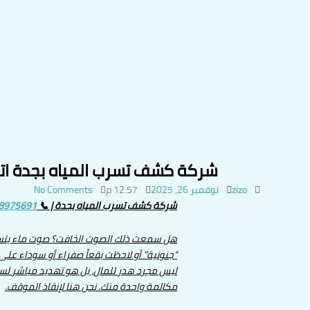
شركة كشف تسرب المياه بجدة اتصل بنا 0568975691 – شهد الحزامى أفضل شركة كشف تسر
zizo
نوفمبر 26, 2025
12:57 م
No Comments
شركة كشف تسرب المياه بجدة | 📞
8975691
هل سمعت ذلك الصوت الخافت؟ صوت ماء يتسرب 
“جنونية” أو لاحظت بقعاً صفراء أو سوداء عل
ليس مجرد هدر للمال، بل هو تهديد مباشر لسلام
مكالمة واحدة منك. نحن هنا لإنقاذ الموقف.