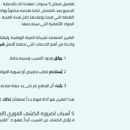
تفاصيل ضمان 5 سنوات: تعهدنا لك بالحماية
الجميع يعد بالضمان، لكننا نقدمه مكتوباً وواض
النقطة التي قمنا بإصلاحها خلال هذه الفترة، ف
المواد الألمانية التي نستخدمها.
التقرير المعتمد لشركة المياه الوطنية: وثيقت
واحدة من أهم الخدمات التي تجعلنا أفضل
شرك
يوثق
وجود التسرب وسببه بدقة.
يُستخدم
لطلب تخفيض أو تسوية الفواتي
يثبت
أن الإصلاح تم على يد جهة متخ
هذا التقرير هو أداة قوية جداً لعملائنا،
لذلك
، 
5 أسباب لضرورة الكشف الفوري (الجانب الاقتصادي والصحي)
لا تؤجل الكشف عن التسرب أبداً، فهو كـ “القن