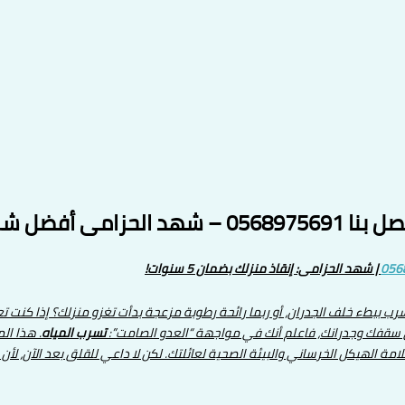
بات بجدة 24 ساعة
056
| شهد الحزامى: إنقاذ منزلك بضمان 5 سنوات!
ببطء خلف الجدران، أو ربما رائحة رطوبة مزعجة بدأت تغزو منزلك؟ إذا كنت
ى سقفك وجدرانك، فاعلم أنك في مواجهة “العدو الصامت”:
تسرب المياه
. هذا ال
ة الهيكل الخرساني والبيئة الصحية لعائلتك. لكن لا داعي للقلق بعد الآن، لأن