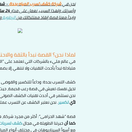
نحن في
شركة كشف تسرب المياه
بجدة
–
شهد
وأسرتك. ولهذا السبب، نعمل على مدار
24 ساعة
وابدأ معنا قصة إنقاذ ممتلكاتك من
الرطوبة
وا
لماذا نحن؟ القصة تبدأ بالثقة والاحت
في عالم مليء بالشركات التي تعتمد على “الت
متبادلة تبدأ بأحدث التقنيات ولا تنتهي إلا ب
كشف التسرب بجدة: وداعاً للتكسير والفوضى –
تخيل نفسك تعيش في قصة رعب قديمة، حيث يأتي 
نحن نستثمر في أحدث تقنيات الكشف الصوتي وا
لأي
تكسير
. نحن نعتبر الكشف عن التسرب عملي
قصة “شهد الحزامى”: أكثر من مجرد شركة، هو
كما أن
خبرتنا الطويلة في مجال
كشف تسربات
مع أسوأ السيناريوهات في مختلف أنواع المبا