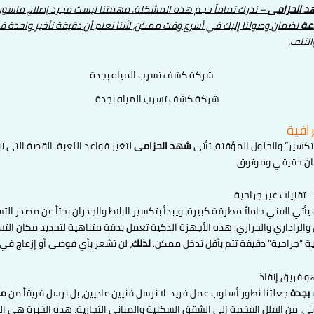
 الحزامى
– ندرك تماماً حجم هذه المشكلة. مهمتنا ليست مجرد إصلاح ماسورة،
لضمان وصولنا إليك في أسرع وقت ممكن، لأننا نعلم أن دقيقة تأخير واحدة قد
لتلف.
شركة كشف تسرب المياه بجدة
رافية
كسير” والحلول المؤقتة، تأتي
شهد الحزامى
لتغير قواعد اللعبة. القصة التي
ضمان حقيقي وموثوق.
 تقنيات غير جراحية
الفني حاملاً مطرقة كبيرة، ويبدأ بتكسير البلاط والجدران بحثاً عن مصدر الت
لراداري والحراري. هذه الأجهزة الذكية تعمل بدقة متناهية لتحديد مكان التسر
ة “جراحية” دقيقة تتم بأقل تدخل ممكن.
لذلك
، لن تشعر بأي فوضى أو إزعاج في 
 فريق إنقاذ
بجدة
جعلتنا نطور أسلوب عمل فريد. لا نرسل فنيين عاديين، بل نرسل فريقاً من
مه
ني، من الفلل الفخمة إلى الشقق السكنية والمباني التجارية. هذه الخبرة هي 