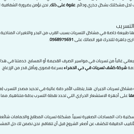
صائب لحل مشكلتك بشكل جذري ودائم.
علاوة على ذلك
، نحن نؤمن بضرورة الشفافية ال
التسريب
لها طبيعة خاصة في مشاكل التسربات بسبب القرب من البحر والتغيرات المناخية.
ارئ جاهزة للتحرك فور اتصالك على
0568975691
.
 يعاني غالباً من تسربات في مواسير الصرف القديمة أو المسابح. خدمتنا في هذا 
دمة
شركة كشف تسربات في حي الحمراء
بسرعة قصوى وبأقل قدر من الإزعاج.
مشاكل تسربات الجيران. هنا، يتطلب الأمر دقة عالية في تحديد مصدر التسرب (منز
فا
على أجهزة الاستشعار الحراري التي تحدد نقطة التسرب بدقة متناهية، مما يج
كنية ذات المساحات الصغيرة نسبياً. مشكلة تسربات المطابخ والحمامات شائعة
بيب الدقيقة للكشف عن أصغر الشروخ قبل أن تتفاقم. نحن نضمن لك حل المشك